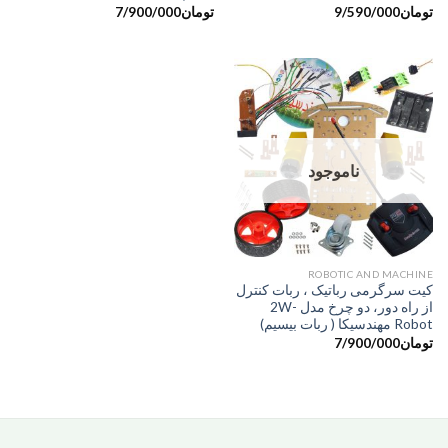
تومان
9/590/000
تومان
7/900/000
ناموجود
ROBOTIC AND MACHINE
کیت سرگرمی رباتیک ، ربات کنترل
از راه دور، دو چرخ مدل 2W-
Robot مهندسیکا ( ربات بیسیم)
تومان
7/900/000