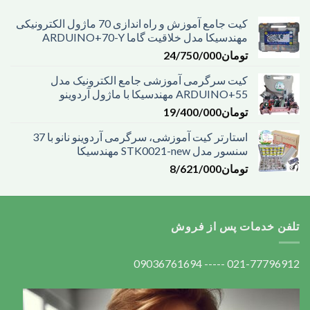
کیت جامع آموزش و راه اندازی 70 ماژول الکترونیکی
مهندسیکا مدل خلاقیت گاما ARDUINO+70-Y
تومان
24/750/000
کیت سرگرمی آموزشی جامع الکترونیک مدل
ARDUINO+55 مهندسیکا با ماژول آردوینو
تومان
19/400/000
استارتر کیت آموزشی، سرگرمی آردوینو نانو با 37
سنسور مدل STK0021-new مهندسیکا
تومان
8/621/000
تلفن خدمات پس از فروش
021-77796912 ----- 09036761694