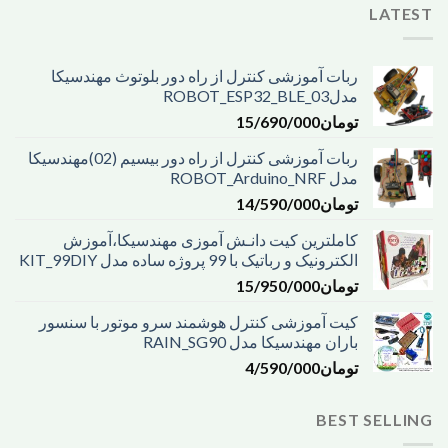
LATEST
ربات آموزشی کنترل از راه دور بلوتوث مهندسیکا
مدل03_ROBOT_ESP32_BLE
تومان
15/690/000
ربات آموزشی کنترل از راه دور بیسیم (02)مهندسیکا
مدل ROBOT_Arduino_NRF
تومان
14/590/000
کاملترین کیت دانـش آموزی مهندسیکا،آموزش
الکترونیک و رباتیک با 99 پروژه ساده مدل KIT_99DIY
تومان
15/950/000
کیت آموزشی کنترل هوشمند سرو موتور با سنسور
باران مهندسیکا مدل RAIN_SG90
تومان
4/590/000
BEST SELLING