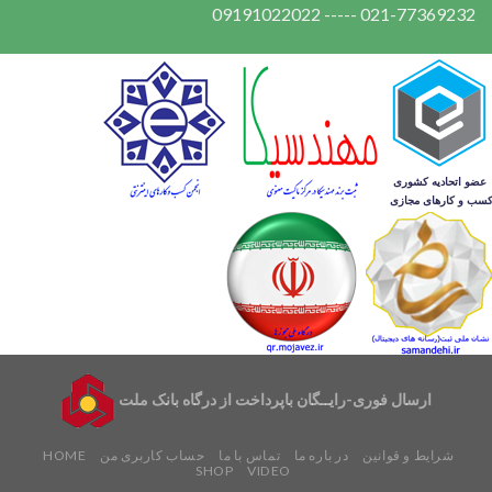
021-77369232 ----- 09191022022
ارسال فوری-رایــگان باپرداخت از درگاه بانک ملت
شرایط و قوانین
در باره ما
تماس با ما
حساب کاربری من
HOME
SHOP
VIDEO