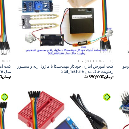
+
+
RDUINO
DIY (DO IT YOURSELF)
ینو
کیت آموزش آبیاری خودکار مهندسیکا با ماژول رله و سنسور
کیت آمو
رطوبت خاک مدل Soil_misture
مدل Soil_moisture
تومان
4/590/000
تومان
0