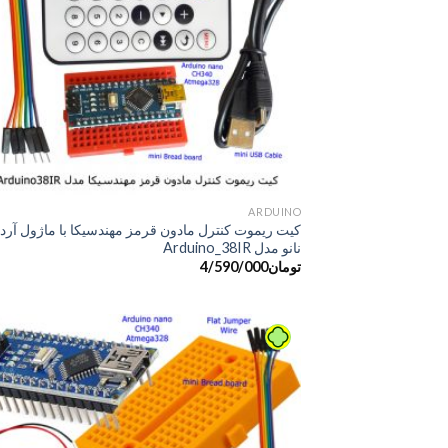
ARDUINO
کیت ریموت کنترل مادون قرمز مهندسیکا با ماژول آردو
نانو مدل Arduino_38IR
تومان
4/590/000