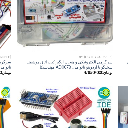
+
+
URSELF)
DIY (DO IT YOURSELF)
ی
سرگرمی الکترونیکی و هیجان انگیز کیت اتاق هوشمند
سرگرمی 
سخنگو با آردوینو نانو مدل AD0078 مهندسیکا
نانو مدل AD0077 مهن
تومان
4/850/000
تومان
0