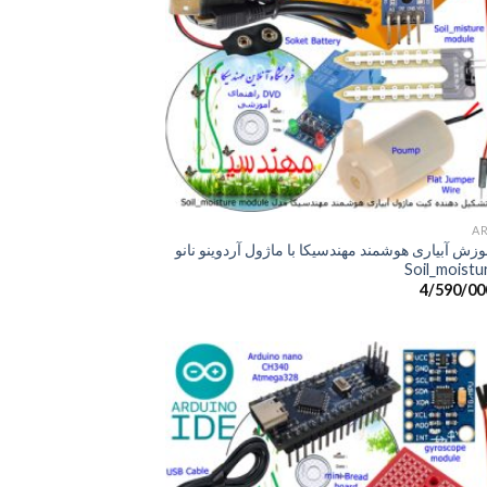
+
A
زش آبیاری هوشمند مهندسیکا با ماژول آردوینو نانو
4/590/00