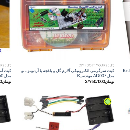
+
+
URSELF)
DIY (DO IT YOURSELF)
ی دو موج آموزشی مهندسیکا مدل Radio
کیت سرگرمی الکترونیکی آلارم گل و باغچه با آردوینو نانو
کیت آم
مدل AD007 مهندسیکا
مدل DIY-160
تومان
3/950/000
تومان
0