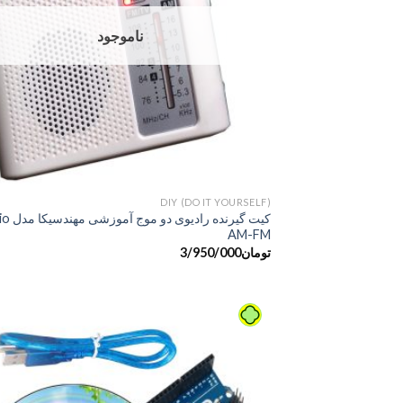
ناموجود
DIY (DO IT YOURSELF)
کیت گیرنده رادیو
AM-FM
تومان
3/950/000