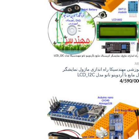
+
زشی مهندسیکا راه اندازی ماژول نمایشگر
ایع با آردوینو نانو مدل LCD_I2C
4/590/00