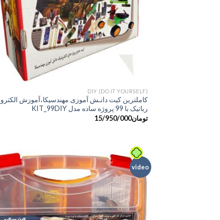
DIY (DO IT YOURSELF)
کاملترین کیت دانـش آموزی مهندسیکا،آموزش الکترون
رباتیک با 99 پروژه ساده مدل KIT_99DIY
تومان
15/950/000
video