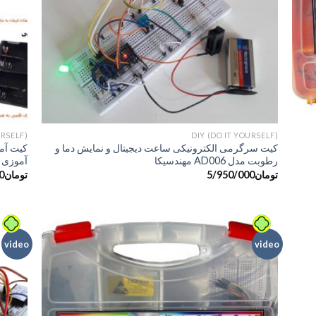
+
+
URSELF)
DIY (DO IT YOURSELF)
کیت سرگرمی الکترونیکی ساعت دیجیتال و نمایش دما و
کیت آم
رطوبت مدل AD006 مهندسیکا
آموزی ب
تومان
5/950/000
تومان
0
video
video