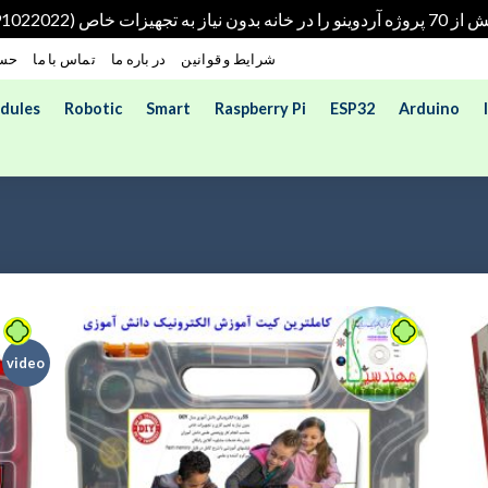
هیزات خاص (09191022022)
شرایط و قوانین
در باره ما
تماس با ما
حسا
dules
Robotic
Smart
Raspberry Pi
ESP32
Arduino
video