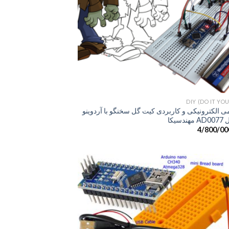
+
DIY (DO IT YO
الکترونیکی و کاربردی کیت گل سخنگو با آردوینو
دسیکا
4/800/00