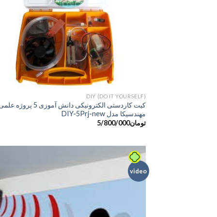
DIY (DO IT YOURSELF)
کیت کاردستی الکترونیکی دانش آموزی 5 پروژه علم
مهندسیکا مدل DIY-5Prj-new
تومان
5/800/000
video