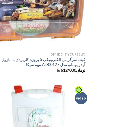
DIY (DO IT YOURSELF)
کیت سرگرمی الکترونیکی 5 پروژه کاربردی با ماژول
آردوینو نانو مدل AD00127 مهندسیکا
تومان
6/612/000
video