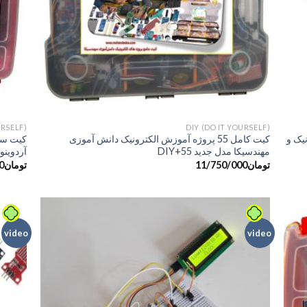
+
+
URSELF)
DIY (DO IT YOURSELF)
یک و
کیت کامل 55 پروژه آموزش الکترونیک دانش آموزی
مهندسیکا مدل جدید DIY+55
آردوینو نانو مد
تومان
11/750/000
تومان
0
video
video