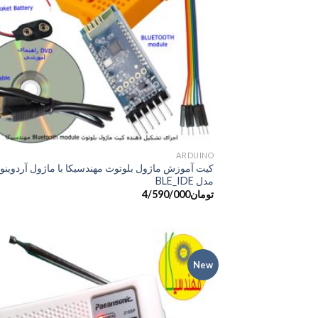
ARDUINO
کیت آموزش ماژول بلوتوث مهندسیکا با ماژول آردوینو ن
مدل BLE_IDE
تومان
4/590/000
New