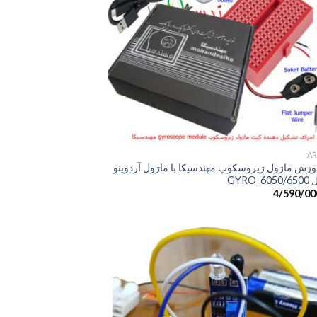
+
وزش ماژول ژیروسکوپ مهندسیکا با ماژول آردوینو
GYRO
4/590/00