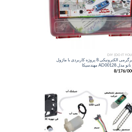
+
DIY (DO IT YO
کیت سرگرمی الکترونیکی 8 پروژه کاربردی با ماژول
ل AD00128 مهندسیکا
8/176/00