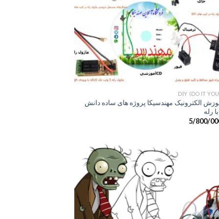
+
DIY (DO IT YO
وزش الکترونیک مهندسیکا پروژه های ساده دانش
ا رله
5/800/00