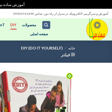
آموزش ساده بیش از 70 پروژه آردوینو را در خانه بدون نیاز به تج
Ski
آموزش و سرگرمی الکترونیک در منزل از راه دور. تماس 09036761694
t
conten
محصولات
DIY
IoT
صفحه اصلی
خانه
/
DIY (DO IT YOURSELF)
فیلتر