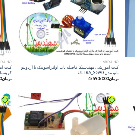
+
+
َARDUINO
َARDUINO
کیت آموزشی مهندسیکا فاصله یاب اولتراسونیک با آردوینو
کیت آمو
نانو مدل ULTRA_SG90
کریستال م
تومان
4/590/000
تومان
0