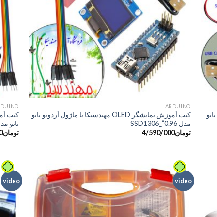
+
+
َARDUINO
َARDUINO
انو
کیت آموزش نمایشگر OLED مهندسیکا با ماژول آردونو نانو
کیت آم
مدل SSD1306_”0.96
نانو مدل _6050/6500
تومان
4/590/000
تومان
0
video
video