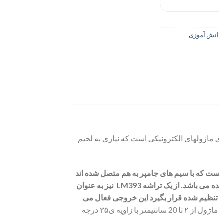
انش آموزی
ع مادون قرمز با رله IR-FC51 جهت آشنایی با راه اندازی ماژولهای الکترونیکی است که نیازی به لحیم
 5 ولت تک کاناله مهندسیکا تشکیل شده است که با سیم های جامپر به هم متصل شده اند
ه می باشد. از یک تراشه
LM393
نیز به عنوان
 تنظیم شده قرار بگیرد این خروجی فعال می
هنگامی که ماژول مانعی را در مقابل سیگنال ساتع شده تشخیص می دهد، چراغ سبز روی مدار روشن می شود. این ماژول از ۲ تا 20 سانتیمتر با زاویه ی۳۵ درجه