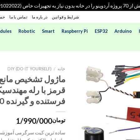
هیزات خاص (09191022022)
شرایط و قوانین
در باره ما
تماس با ما
حسا
dules
Robotic
Smart
Raspberry Pi
ESP32
Arduino
خانه
/
DIY (DO IT YOURSELF)
ماژول تشخیص مانع 
قرمز با رله مهندسیک
فرستنده و گیرنده FC-51 IR20
1/990/000
تومان
ساده ترین کیت سرگرمی آموزشی 