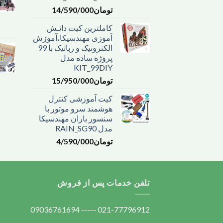
تومان
14/590/000
کاملترین کیت دانـش
آموزی مهندسیکا،آموزش
الکترونیک و رباتیک با 99
پروژه ساده مدل
KIT_99DIY
تومان
15/950/000
کیت آموزشی کنترل
هوشمند سرو موتور با
سنسور باران مهندسیکا
مدل RAIN_SG90
تومان
4/590/000
تلفن خدمات پس از فروش
021-77796912 ----- 09036761694