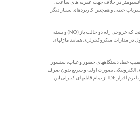
تانسیومتر در خلاف جهت عقربه های ساعت،
یریاب خطی و همچنین کاربردهای بسیار دیگر
در این کیت خروجی ماژول با عث تحریک رله میگردد. با فرمان به پایه IN ماژول رله میتوان خروجی رله را فعال نمود از آنجا که خروجی رله دو حالت باز (NO) و بسته
ماژول در مدارات میکروکنترلری همانند ماژلهای
 تعقیب خط، دستگاههای حضور و غیاب، سنسور
ای الکترونیکی بصورت اولیه و سریع بدون صرف
وقت و هزینه بالا است لذا جهت کاربردهای حرفه ای تر شما میتوانید با برنامه نویسی مدارات میکروکنترلری مانند آردوینو با نرم افزار IDE از تمام قابلیهای کنترلی این