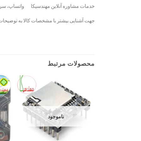
خدمات مشاوره آنلاین مهندسیکا واتساپ، سروش،ایتا: 09036761694 وب : mohandesika.com اینستاگرام وتل
جهت آشنایی بیشتر با مشخصات کالا به توضیحات 
محصولات مرتبط
ناموجود