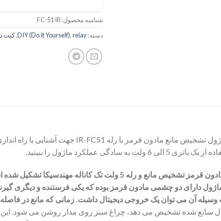
شناسه محصول:
FC-51 IR
دسته:
relay
,
DIY (Do It Yourself)
,
کیت د
کیت ساده آموزشی سرگرمی مهندسیکا مدل ماژول تشخیص مان
دگی عملکرد ماژول را ببینید.
کیت از دوبخش شامل ماژول فرستنده گیرنده مادون قرمز تشخیص مانع و رله
ماژول دارای دو چشمی
مادون قرمز
بوده که یکی فرستنده و دیگری گیرند
 وسیله آن می توان یک خروجی دیجیتال داشت. زمانی که مانع در فاصله