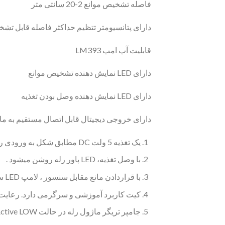
فاصله تشخیص موانع 2-20 سانتی متر
دارای پتانسیومتر تتظیم حداکثر فاصله قابل تش
قابلیت آپ امپ LM393
دارای LED نمایش دهنده تشخیص موانع
دارای LED نمایش دهنده وصل بودن تغذیه
دارای خروجی دیجیتال قابل اتصال مستقیم به ماژ
یک تغذیه 5 ولت DC مطابق شکل به ورودی رله وصل نمایید . مثبت و منفی دقت شود
با وصل تغذیه،­­­ LED پاور رله روشن میشود .
با قراردادن مانع مقابل سنسور ، لامپ LED سیگنال ماژول رله روشن شده و رله عمل میکند .
کیت کاربرد آموزشی و سرگرمی دارد. رعایت ن
جامپر تریگر ماژول رله در حالت Active LOW تنظیم شود