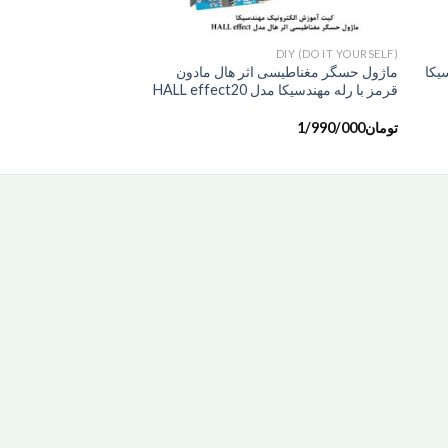
+
+
DIY (DO IT YOURSELF)
DIY (DO IT YOURSELF)
وتور DC مهندسیکا
ماژول حسگر مغناطیسی اثر هال مادون
سرگرمی الکترونیکی و 
قرمز با رله مهندسیکا مدل HALL effect20
مهندسیکا
تومان
1/990/000
تومان
4/800/000