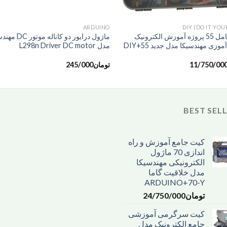
+
ARDUINO
DIY (DO IT YOU
کیت کامل 55 پروژه آموزش الکترونیک
ماژول درایور دو کاناله م
وزی مهندسیکا مدل جدید DIY+55
مدل L298n Driver DC motor
11/750/00
تومان
245/000
BEST SEL
کیت جامع آموزش و راه
اندازی 70 ماژول
الکترونیکی مهندسیکا
مدل خلاقیت گاما
ARDUINO+70-Y
تومان
24/750/000
کیت سرگرمی آموزشی
جامع الکترونیک مدل