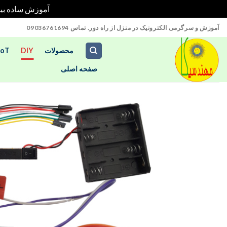
آموزش ساده بیش از 70 پروژه آردوینو را در خانه بدون نیاز به تج
Ski
آموزش و سرگرمی الکترونیک در منزل از راه دور. تماس 09036761694
t
conten
محصولات
DIY
IoT
صفحه اصلی