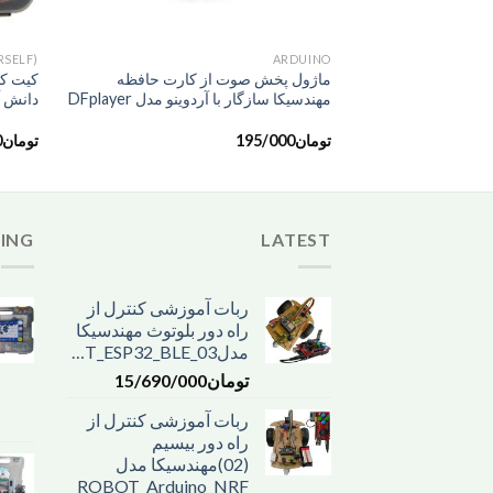
+
RSELF)
َARDUINO
ماژول پخش صوت از کارت حافظه
مهندسیکا سازگار با آردوینو مدل DFplayer
دانش آم
تومان
195/000
تومان
0
LING
LATEST
ربات آموزشی کنترل از
راه دور بلوتوث مهندسیکا
مدل03_ROBOT_ESP32_BLE
تومان
15/690/000
ربات آموزشی کنترل از
راه دور بیسیم
(02)مهندسیکا مدل
ROBOT_Arduino_NRF