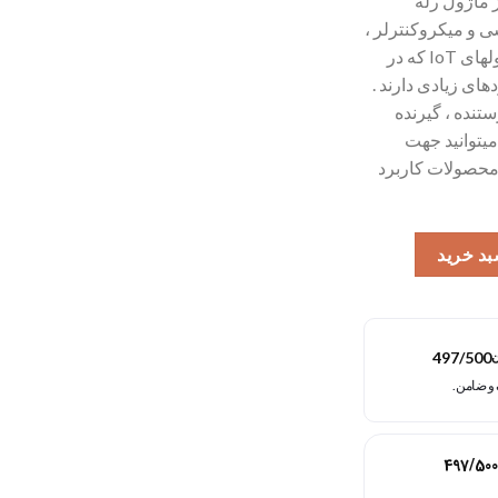
ز ماژول رله
سی و میکروکنترلر ،
جهت آشنایی ساده و راحت با ماژولهای IoT که در
ای زیادی دارند .
انع FC51 یک فرستنده ، گیرنده
یتوانید جهت
م محصولات کاربرد
کا مدل فرستنده و گیرنده FC-51 IR20 عدد
بد خرید
497/500
ن
497/500