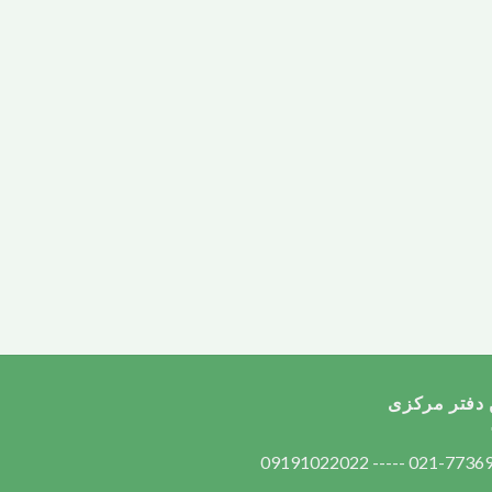
 دفتر مرکزی
021-77369232 ----- 09