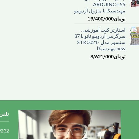
ARDUINO+55
مهندسیکا با ماژول آردوینو
تومان
19/400/000
استارتر کیت آموزشی،
سرگرمی آردوینو نانو با 37
سنسور مدل STK0021-
new مهندسیکا
تومان
8/621/000
تلفن
191022022