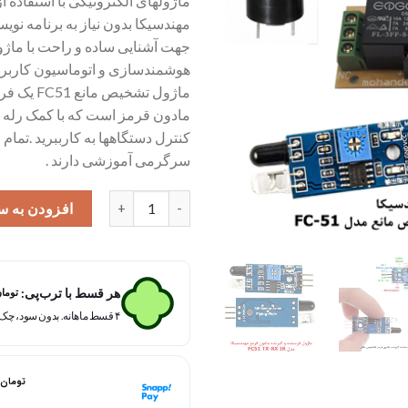
ماژولهای الکترونیکی با استفاده ا
مهندسیکا بدون نیاز به برنامه نوی
هوشمندسازی و اتوماسیون کاربرده
ماژول تشخیص م
مادون قرمز است که با کمک رله م
کنترل دستگاهها به کارببرید .تما
سرگرمی آموزشی دارند .
ماژول تشخیص مانع مادون قرمز با رله مهندسی
افزودن به س
هر قسط با ترب‌پی:
توما
۴ قسط ماهانه. بدون سود، چک و ضامن.
هر قسط با اسنپ‌پی:
تومان
۴ قسط ماهانه. بدون سود، چک و ضامن.