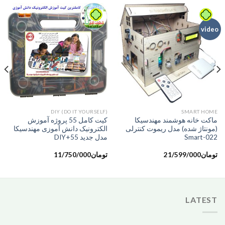
video
DIY (DO IT YOURSELF)
SMART HOME
ماکت خانه هوشمند مهندسیکا
کیت کامل 55 پروژه آموزش
(مونتاژ شده) مدل ریموت کنترلی
الکترونیک دانش آموزی مهندسیکا
Smart-022
مدل جدید DIY+55
تومان
21/599/000
تومان
11/750/000
LATEST