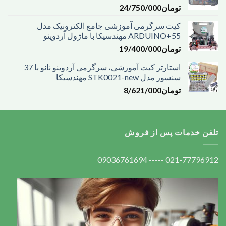
تومان
24/750/000
کیت سرگرمی آموزشی جامع الکترونیک مدل
ARDUINO+55 مهندسیکا با ماژول آردوینو
تومان
19/400/000
استارتر کیت آموزشی، سرگرمی آردوینو نانو با 37
سنسور مدل STK0021-new مهندسیکا
تومان
8/621/000
تلفن خدمات پس از فروش
021-77796912 ----- 09036761694