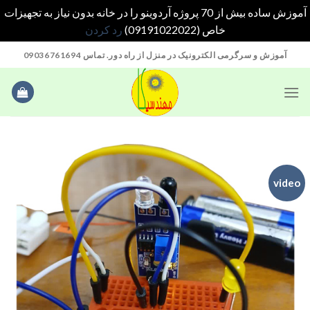
آموزش ساده بیش از 70 پروژه آردوینو را در خانه بدون نیاز به تجهیزات
خاص (09191022022)
رد کردن
Ski
آموزش و سرگرمی الکترونیک در منزل از راه دور. تماس 09036761694
t
conten
video