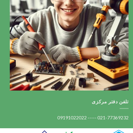
تلفن دفتر مرکزی
021-77369232 ----- 09191022022