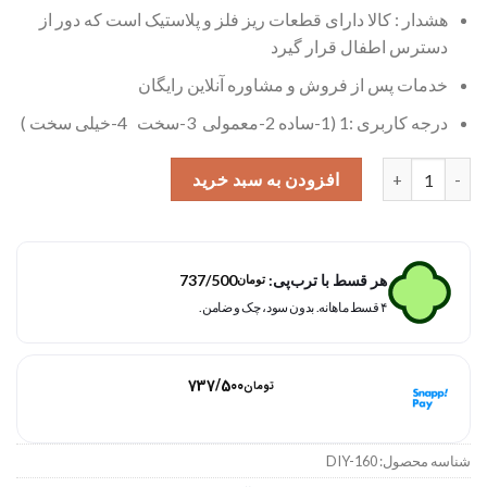
هشدار : کالا دارای قطعات ریز فلز و پلاستیک است که دور از
دسترس اطفال قرار گیرد
خدمات پس از فروش و مشاوره آنلاین رایگان
درجه کاربری :1 (1-ساده 2-معمولی 3-سخت 4-خیلی سخت )
کیت آموزش الکترونیک دانش آموزی مهندسیکا ویژه معلمان مدل DIY-160 عدد
افزودن به سبد خرید
هر قسط با ترب‌پی:
737/500
تومان
۴ قسط ماهانه. بدون سود، چک و ضامن.
هر قسط با اسنپ‌پی:
737/500
تومان
۴ قسط ماهانه. بدون سود، چک و ضامن.
شناسه محصول:
DIY-160