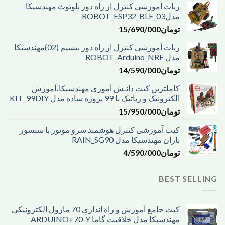
ربات آموزشی کنترل از راه دور بلوتوث مهندسیکا
مدل03_ROBOT_ESP32_BLE
تومان
15/690/000
ربات آموزشی کنترل از راه دور بیسیم (02)مهندسیکا
مدل ROBOT_Arduino_NRF
تومان
14/590/000
کاملترین کیت دانـش آموزی مهندسیکا،آموزش
الکترونیک و رباتیک با 99 پروژه ساده مدل KIT_99DIY
تومان
15/950/000
کیت آموزشی کنترل هوشمند سرو موتور با سنسور
باران مهندسیکا مدل RAIN_SG90
تومان
4/590/000
BEST SELLING
کیت جامع آموزش و راه اندازی 70 ماژول الکترونیکی
مهندسیکا مدل خلاقیت گاما ARDUINO+70-Y