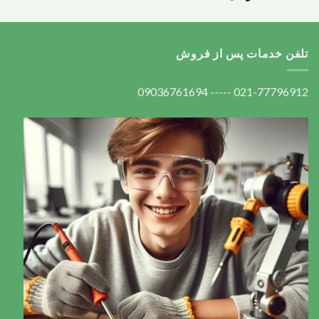
تلفن خدمات پس از فروش
021-77796912 ----- 09036761694