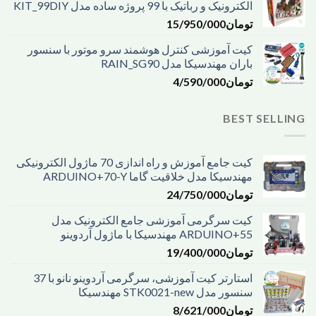
الکترونیک و رباتیک با 99 پروژه ساده مدل KIT_99DIY
تومان
15/950/000
کیت آموزشی کنترل هوشمند سرو موتور با سنسور
باران مهندسیکا مدل RAIN_SG90
تومان
4/590/000
BEST SELLING
کیت جامع آموزش و راه اندازی 70 ماژول الکترونیکی
مهندسیکا مدل خلاقیت گاما ARDUINO+70-Y
تومان
24/750/000
کیت سرگرمی آموزشی جامع الکترونیک مدل
ARDUINO+55 مهندسیکا با ماژول آردوینو
تومان
19/400/000
استارتر کیت آموزشی، سرگرمی آردوینو نانو با 37
سنسور مدل STK0021-new مهندسیکا
تومان
8/621/000