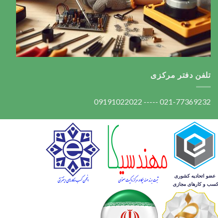
تلفن دفتر مرکزی
021-77369232 ----- 09191022022