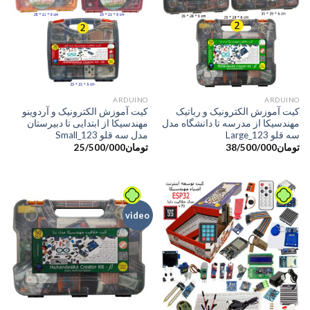
َARDUINO
َARDUINO
کیت آموزش الکترونیک و رباتیک
کیت آموزش الکترونیک و آردوینو
مهندسیکا از مدرسه تا دانشگاه مدل
مهندسیکا از ابتدایی تا دبیرستان
سه قلو Large_123
مدل سه قلو Small_123
تومان
38/500/000
تومان
25/500/000
video