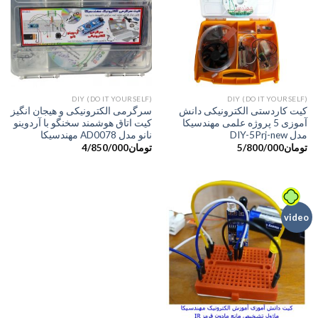
DIY (DO IT YOURSELF)
DIY (DO IT YOURSELF)
کیت کاردستی الکترونیکی دانش
سرگرمی الکترونیکی و هیجان انگیز
آموزی 5 پروژه علمی مهندسیکا
کیت اتاق هوشمند سخنگو با آردوینو
مدل DIY-5Prj-new
نانو مدل AD0078 مهندسیکا
تومان
5/800/000
تومان
4/850/000
video