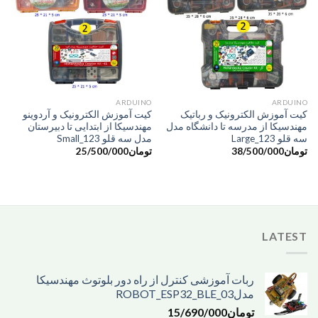
َARDUINO
ARDUINO
کیت آموزش الکترونیک و رباتیک
کیت آموزش الکترونیک و آردوینو
مهندسیکا از مدرسه تا دانشگاه مدل
مهندسیکا از ابتدایی تا دبیرستان
سه قلو Large_123
مدل سه قلو Small_123
تومان
38/500/000
تومان
25/500/000
LATEST
ربات آموزشی کنترل از راه دور بلوتوث مهندسیکا
مدل03_ROBOT_ESP32_BLE
تومان
15/690/000