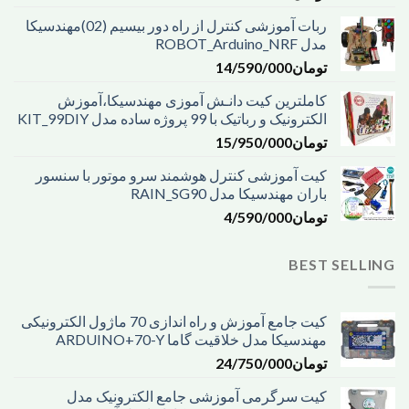
ربات آموزشی کنترل از راه دور بیسیم (02)مهندسیکا
مدل ROBOT_Arduino_NRF
تومان
14/590/000
کاملترین کیت دانـش آموزی مهندسیکا،آموزش
الکترونیک و رباتیک با 99 پروژه ساده مدل KIT_99DIY
تومان
15/950/000
کیت آموزشی کنترل هوشمند سرو موتور با سنسور
باران مهندسیکا مدل RAIN_SG90
تومان
4/590/000
BEST SELLING
کیت جامع آموزش و راه اندازی 70 ماژول الکترونیکی
مهندسیکا مدل خلاقیت گاما ARDUINO+70-Y
تومان
24/750/000
کیت سرگرمی آموزشی جامع الکترونیک مدل