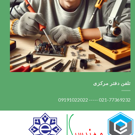
تلفن دفتر مرکزی
021-77369232 ----- 09191022022