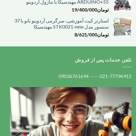
ARDUINO+55 مهندسیکا با ماژول آردوینو
تومان
19/400/000
استارتر کیت آموزشی، سرگرمی آردوینو نانو با 37
سنسور مدل STK0021-new مهندسیکا
تومان
8/621/000
تلفن خدمات پس از فروش
021-77796912 ----- 09036761694