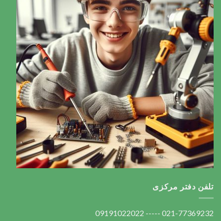
تلفن دفتر مرکزی
021-77369232 ----- 09191022022