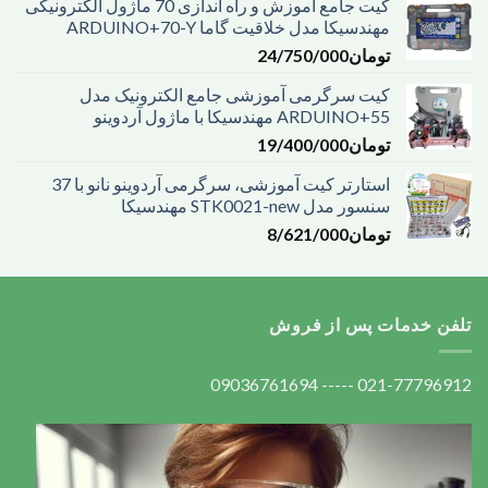
کیت جامع آموزش و راه اندازی 70 ماژول الکترونیکی
مهندسیکا مدل خلاقیت گاما ARDUINO+70-Y
تومان
24/750/000
کیت سرگرمی آموزشی جامع الکترونیک مدل
ARDUINO+55 مهندسیکا با ماژول آردوینو
تومان
19/400/000
استارتر کیت آموزشی، سرگرمی آردوینو نانو با 37
سنسور مدل STK0021-new مهندسیکا
تومان
8/621/000
تلفن خدمات پس از فروش
021-77796912 ----- 09036761694