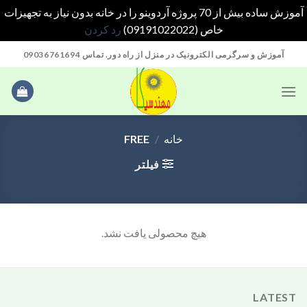
آموزش ساده بیش از 70 پروژه آردوینو را در خانه بدون نیاز به تجهیزات
خاص (09191022022)
رد کردن
Ski
آموزش و سرگرمی الکترونیک در منزل از راه دور. تماس 09036761694
t
conten
خانه
/
FREE
فیلتر
هیچ محصولی یافت نشد.
LATEST