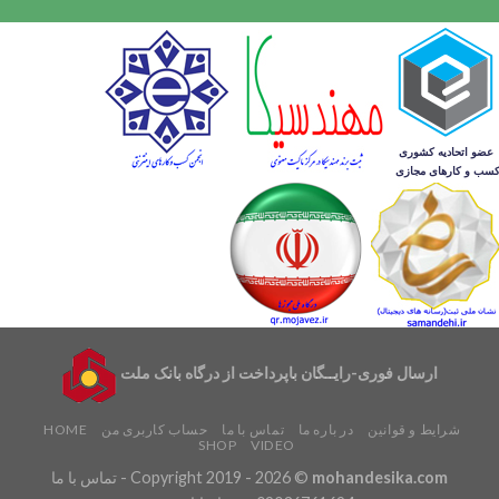
ارسال فوری-رایــگان باپرداخت از درگاه بانک ملت
شرایط و قوانین
در باره ما
تماس با ما
حساب کاربری من
HOME
SHOP
VIDEO
mohandesika.com
Copyright 2019 - 2026 ©
- تماس با ما