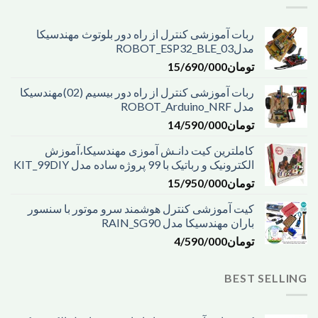
ربات آموزشی کنترل از راه دور بلوتوث مهندسیکا
مدل03_ROBOT_ESP32_BLE
تومان
15/690/000
ربات آموزشی کنترل از راه دور بیسیم (02)مهندسیکا
مدل ROBOT_Arduino_NRF
تومان
14/590/000
کاملترین کیت دانـش آموزی مهندسیکا،آموزش
الکترونیک و رباتیک با 99 پروژه ساده مدل KIT_99DIY
تومان
15/950/000
کیت آموزشی کنترل هوشمند سرو موتور با سنسور
باران مهندسیکا مدل RAIN_SG90
تومان
4/590/000
BEST SELLING