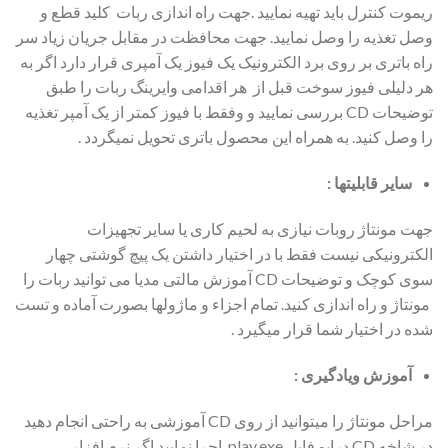
ریموت کنترل باید تهیه نمایید .جهت راه اندازی ربات کلید قطع و
وصل تغذیه را وصل نمایید. جهت محافظت در مقابل جریان زیاد سر
راه باتری بر روی برد الکترونیک یک فیوز یک آمپری قرار دارد اگر به
هر دلیلی فیوز سوخت قبل از هر اقدامی وایرینگ ربات را طبق
توضیحات CD بررسی نمایید و وفقط با فیوز کمتر از یک آمپر تغذیه
را وصل کنید. به همراه این محصول باتری تحویل نمیگردد .
سایر قابلیتها :
جهت مونتاژ روبات نیازی به لحیم کاری یا سایر تجهیزات
الکترونیکی نیست فقط با در اختیار داشتن یک پیچ گوشتی چهار
سوی کوچک و توضیحات CD آموزش مالتی مدیا می توانید ربات را
مونتاژ و راه اندازی کنید. تمام اجزاء و ماژولها بصورت آماده و تست
شده در اختیار شما قرار میگیرد .
آموزش ویادگیری :
مراحل مونتاژ را میتوانید از روی CD آموزشی به راحتی انجام دهید
در شاخه CD درایو فایل play.exe اجرا نمایید اگر نرم افزار