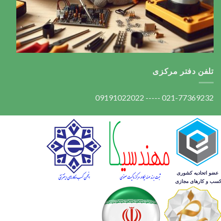
تلفن دفتر مرکزی
021-77369232 ----- 09191022022