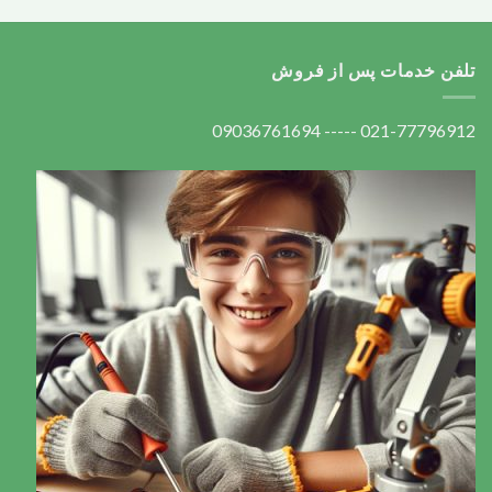
تلفن خدمات پس از فروش
021-77796912 ----- 09036761694