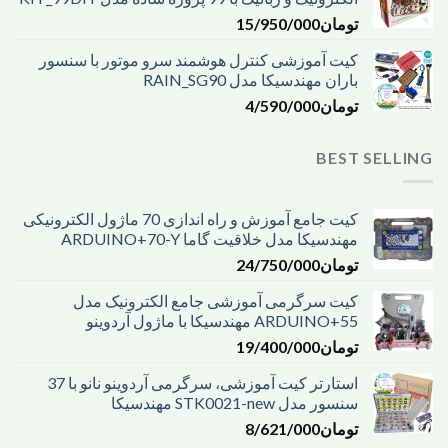
تومان
15/950/000
کیت آموزشی کنترل هوشمند سرو موتور با سنسور
باران مهندسیکا مدل RAIN_SG90
تومان
4/590/000
BEST SELLING
کیت جامع آموزش و راه اندازی 70 ماژول الکترونیکی
مهندسیکا مدل خلاقیت گاما ARDUINO+70-Y
تومان
24/750/000
کیت سرگرمی آموزشی جامع الکترونیک مدل
ARDUINO+55 مهندسیکا با ماژول آردوینو
تومان
19/400/000
استارتر کیت آموزشی، سرگرمی آردوینو نانو با 37
سنسور مدل STK0021-new مهندسیکا
تومان
8/621/000