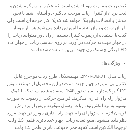
کیت ربات بصورت مونتاژ شده است که علاوه بر سرگرم شدن و
لذت بردن از کنترل ربات موجب یادگیری و آشنایی شما با نحوه
مونتاژ و اتصالات وایرینگ خواهد شد که یک کار حرفه ای است ولی
با زبان ساده و روان به شما آموزش داده می شود پس از مونتاژ
کیت با استفاده از ریموت کنترل بیسیم از راه دور میتوانید ربات را
در چهار جهت به حرکت در آورید. بر روی شاسی ربات از چهار عدد
LED رنگی چشمک زن جهت تزیین استفاده شده است.
ویژگی ها :
ربات مدل 2M-ROBOT مهندسیکا ، طرح ربات دو چرخ قابل
کنترل بی سیم در چهار جهت است در این محصول از دو عدد موتور
DC گیربکسدار با نسبت دور 1:48 استفاده شده است که با کمک
ماژول رله راه اندازی میگردند فرامین حرکت از ریموت به صورت
بیسیم به برد الکترونیک ربات ارسال میگردد و پس از پردازش
فرمان لازم به ماژولهای رله جهت راه اندازی موتور در جهت مورد
نظر داده میشود . منبع تغذیه ربات چهار عدد باتری قلمی 1.5 ولت
ترجیحا آلکالاین است که به همراه دوعدد باتری قلمی 1.5 ولت