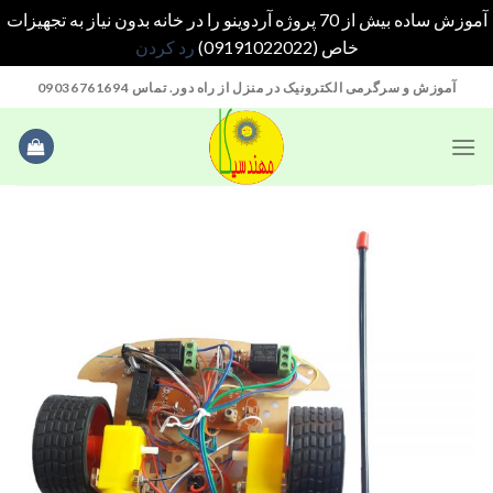
آموزش ساده بیش از 70 پروژه آردوینو را در خانه بدون نیاز به تجهیزات
خاص (09191022022)
رد کردن
Ski
آموزش و سرگرمی الکترونیک در منزل از راه دور. تماس 09036761694
t
conten