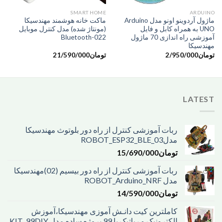
SMART HOME
ARDUINO
ماژول آردوینو اونو مدل Arduino
ماکت خانه هوشمند مهندسیکا
UNO به همراه کابل و فایل
(مونتاژ شده) مدل کنترل موبایل
آموزشی راه اندازی 70 ماژول
Bluetooth-022
مهندسیکا
تومان
2/950/000
تومان
21/590/000
LATEST
ربات آموزشی کنترل از راه دور بلوتوث مهندسیکا
مدل03_ROBOT_ESP32_BLE
تومان
15/690/000
ربات آموزشی کنترل از راه دور بیسیم (02)مهندسیکا
مدل ROBOT_Arduino_NRF
تومان
14/590/000
کاملترین کیت دانـش آموزی مهندسیکا،آموزش
الکترونیک و رباتیک با 99 پروژه ساده مدل KIT_99DIY