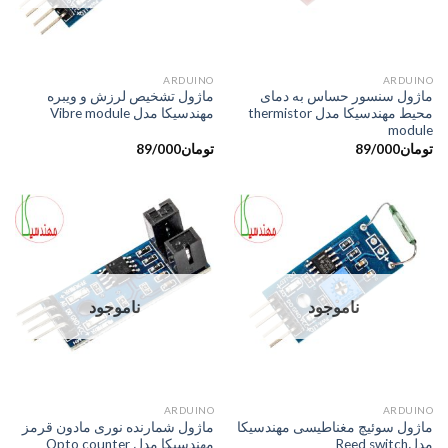
َARDUINO
ARDUINO
ماژول سنسور حساس به دمای
ماژول تشخیص لرزش و ویبره
محیط مهندسیکا مدل thermistor
مهندسیکا مدل Vibre module
module
تومان
89/000
تومان
89/000
ناموجود
ناموجود
ARDUINO
ARDUINO
ماژول سوئیچ مغناطیسی مهندسیکا
ماژول شمارنده نوری مادون قرمز
مدلReed switch
مهندسیکا مدل Opto counter