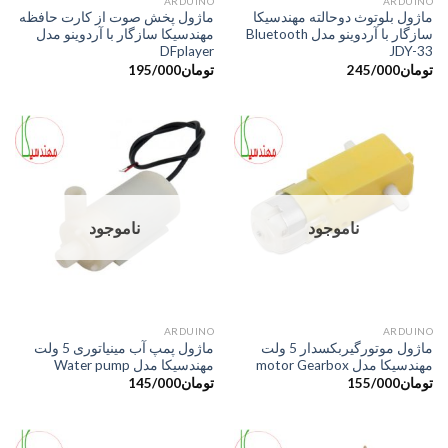
ARDUINO
ARDUINO
ماژول بلوتوث دوحالته مهندسیکا
ماژول پخش صوت از کارت حافظه
سازگار با آردوینو مدل Bluetooth
مهندسیکا سازگار با آردوینو مدل
DFplayer
JDY-33
تومان
245/000
تومان
195/000
ناموجود
ناموجود
ARDUINO
ARDUINO
ماژول موتورگیربکسدار 5 ولت
ماژول پمپ آب مینیاتوری 5 ولت
مهندسیکا مدل motor Gearbox
مهندسیکا مدل Water pump
تومان
155/000
تومان
145/000