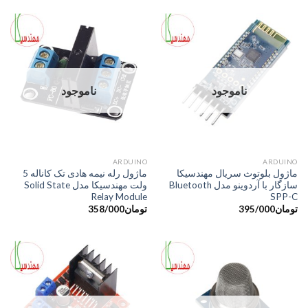
ناموجود
ناموجود
ARDUINO
َARDUINO
ماژول بلوتوث سریال مهندسیکا
ماژول رله نیمه هادی تک کاناله 5
سازگار با آردوینو مدل Bluetooth
ولت مهندسیکا مدل Solid State
Relay Module
SPP-C
تومان
395/000
تومان
358/000