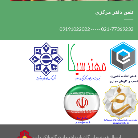
تلفن دفتر مرکزی
021-77369232 ----- 09191022022
ارسال فوری-رایــگان باپرداخت از درگاه بانک ملت