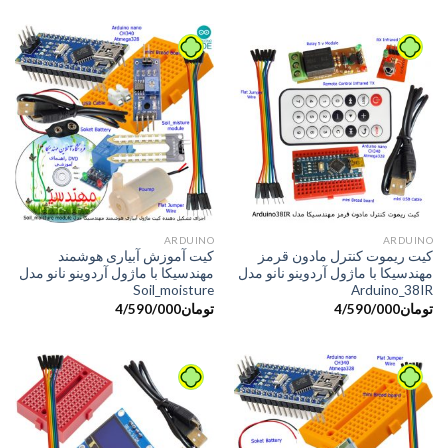
ARDUINO
ARDUINO
کیت ریموت کنترل مادون قرمز
کیت آموزش آبیاری هوشمند
مهندسیکا با ماژول آردوینو نانو مدل
مهندسیکا با ماژول آردوینو نانو مدل
Soil_moisture
Arduino_38IR
تومان
4/590/000
تومان
4/590/000