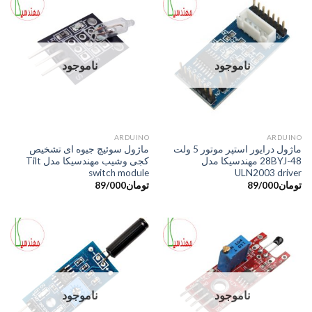
ناموجود
ناموجود
ARDUINO
ARDUINO
ماژول درایور استپر موتور 5 ولت
ماژول سوئیچ جیوه ای تشخیص
28BYJ-48 مهندسیکا مدل
کجی وشیب مهندسیکا مدل Tilt
switch module
ULN2003 driver
تومان
89/000
تومان
89/000
ناموجود
ناموجود