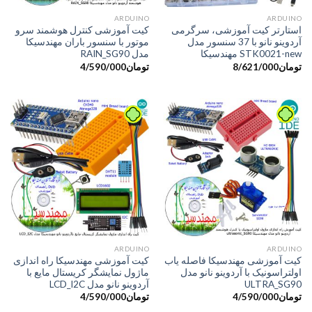
ARDUINO
ARDUINO
استارتر کیت آموزشی، سرگرمی
کیت آموزشی کنترل هوشمند سرو
آردوینو نانو با 37 سنسور مدل
موتور با سنسور باران مهندسیکا
STK0021-new مهندسیکا
مدل RAIN_SG90
تومان
8/621/000
تومان
4/590/000
ARDUINO
ARDUINO
کیت آموزشی مهندسیکا فاصله یاب
کیت آموزشی مهندسیکا راه اندازی
اولتراسونیک با آردوینو نانو مدل
ماژول نمایشگر کریستال مایع با
ULTRA_SG90
آردوینو نانو مدل LCD_I2C
تومان
4/590/000
تومان
4/590/000