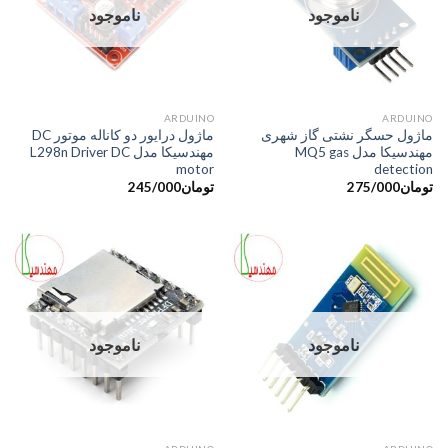
ناموجود
ناموجود
ARDUINO
َARDUINO
ماژول حسگر نشتی گاز شهری
ماژول درایور دو کاناله موتور DC
مهندسیکا مدل MQ5 gas
مهندسیکا مدل L298n Driver DC
motor
detection
تومان
275/000
تومان
245/000
ناموجود
ناموجود