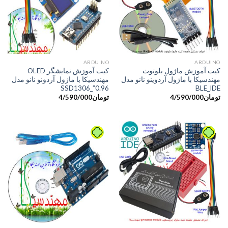
ARDUINO
َARDUINO
کیت آموزش ماژول بلوتوث
کیت آموزش نمایشگر OLED
مهندسیکا با ماژول آردوینو نانو مدل
مهندسیکا با ماژول آردونو نانو مدل
SSD1306_”0.96
BLE_IDE
تومان
4/590/000
تومان
4/590/000