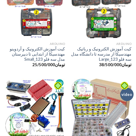
ARDUINO
ARDUINO
کیت آموزش الکترونیک و رباتیک
کیت آموزش الکترونیک و آردوینو
مهندسیکا از مدرسه تا دانشگاه مدل
مهندسیکا از ابتدایی تا دبیرستان
سه قلو Large_123
مدل سه قلو Small_123
تومان
38/500/000
تومان
25/500/000
video