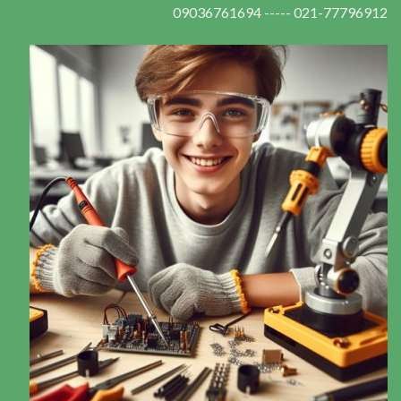
021-77796912 ----- 09036761694