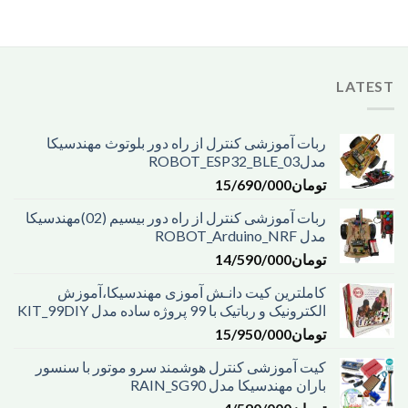
LATEST
ربات آموزشی کنترل از راه دور بلوتوث مهندسیکا
مدل03_ROBOT_ESP32_BLE
تومان
15/690/000
ربات آموزشی کنترل از راه دور بیسیم (02)مهندسیکا
مدل ROBOT_Arduino_NRF
تومان
14/590/000
کاملترین کیت دانـش آموزی مهندسیکا،آموزش
الکترونیک و رباتیک با 99 پروژه ساده مدل KIT_99DIY
تومان
15/950/000
کیت آموزشی کنترل هوشمند سرو موتور با سنسور
باران مهندسیکا مدل RAIN_SG90