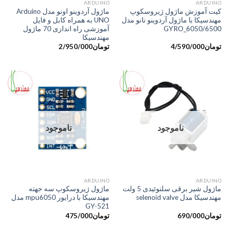
ARDUINO
ARDUINO
کیت آموزش ماژول ژیروسکوپ
ماژول آردوینو اونو مدل Arduino
مهندسیکا با ماژول آردوینو نانو مدل
UNO به همراه کابل و فایل
GYRO_6050/6500
آموزشی راه اندازی 70 ماژول
مهندسیکا
تومان
4/590/000
تومان
2/950/000
ناموجود
ناموجود
ARDUINO
ARDUINO
ماژول شیر برقی سلنوئیدی 5 ولت
ماژول ژیروسکوپ سه جهته
مهندسیکا مدل selenoid valve
مهندسیکا با درایور mpu6050 مدل
GY-521
تومان
690/000
تومان
475/000