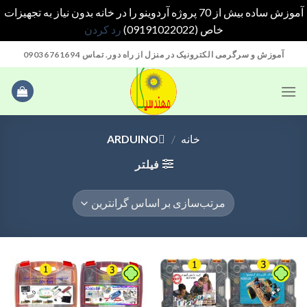
آموزش ساده بیش از 70 پروژه آردوینو را در خانه بدون نیاز به تجهیزات
خاص (09191022022)
رد کردن
Ski
آموزش و سرگرمی الکترونیک در منزل از راه دور. تماس 09036761694
t
conten
خانه
/
َARDUINO
فیلتر