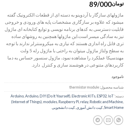
89/000
تومان
ماژولهای سازگار با آردوینو به دسته ای از قطعات الکترونیک گفته
میشود که علاوه بر سازگاری مشخصات پایه های ورودی و خروجی
قابلیت دسترسی به کدهای برنامه نویسی و توابع کتابخانه ای ماژول
نیز به سادگی میسر است.این ماژولها همچنین به روشهای ساده
تری قابل راه اندازی هستند که نیازی به میکرومنترلر ندارند با توجه
به سطح ولتاژ ماژول میتوان به راحتی با ماژول رله 5 ولت
مهندسیکا عملکرد را مشاهده نمود، ماژول سنسور حساس به دما
کاربردهای متنوعی در هوشمند سازی و کنترل دارد.
ناموجود
شناسه محصول:
thermistor module
دسته:
IoT
,
ESP32
,
Electronic KITs
,
DIY (Do It Yourself)
,
Arduino
,
(Internet of Things)
,
modules
,
Raspberry Pi
,
relay
,
Robotic and Machine
,
Smart Home
,
کیت دانش آموزی
,
کیت دانشجویی