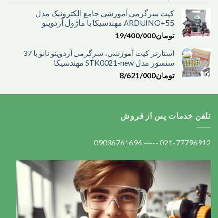
کیت سرگرمی آموزشی جامع الکترونیک مدل
ARDUINO+55 مهندسیکا با ماژول آردوینو
تومان
19/400/000
استارتر کیت آموزشی، سرگرمی آردوینو نانو با 37
سنسور مدل STK0021-new مهندسیکا
تومان
8/621/000
تلفن خدمات پس از فروش
021-77796912 ----- 09036761694