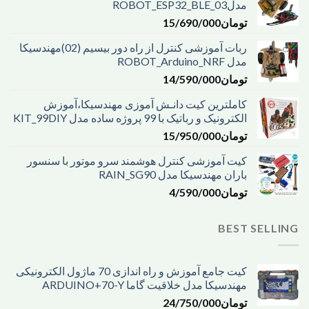
مدل03_ROBOT_ESP32_BLE
تومان
15/690/000
ربات آموزشی کنترل از راه دور بیسیم (02)مهندسیکا
مدل ROBOT_Arduino_NRF
تومان
14/590/000
کاملترین کیت دانـش آموزی مهندسیکا،آموزش
الکترونیک و رباتیک با 99 پروژه ساده مدل KIT_99DIY
تومان
15/950/000
کیت آموزشی کنترل هوشمند سرو موتور با سنسور
باران مهندسیکا مدل RAIN_SG90
تومان
4/590/000
BEST SELLING
کیت جامع آموزش و راه اندازی 70 ماژول الکترونیکی
مهندسیکا مدل خلاقیت گاما ARDUINO+70-Y
تومان
24/750/000