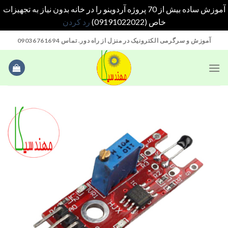
آموزش ساده بیش از 70 پروژه آردوینو را در خانه بدون نیاز به تجهیزات
خاص (09191022022)
رد کردن
Ski
آموزش و سرگرمی الکترونیک در منزل از راه دور. تماس 09036761694
t
conten