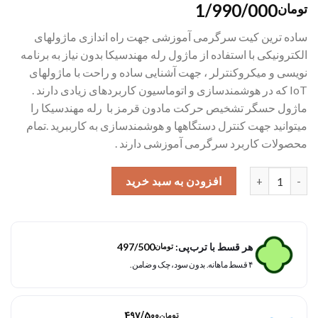
1/990/000
تومان
ساده ترین کیت سرگرمی آموزشی جهت راه اندازی ماژولهای
الکترونیکی با استفاده از ماژول رله مهندسیکا بدون نیاز به برنامه
نویسی و میکروکنترلر ، جهت آشنایی ساده و راحت با ماژولهای
IoT که در هوشمندسازی و اتوماسیون کاربردهای زیادی دارند .
ماژول حسگر تشخیص حرکت مادون قرمز با رله مهندسیکا را
میتوانید جهت کنترل دستگاهها و هوشمندسازی به کارببرید .تمام
محصولات کاربرد سرگرمی آموزشی دارند .
ماژول حسگر تشخیص حرکت مادون قرمز با رله مهندسیکا مدل 20PIR SR505 عدد
افزودن به سبد خرید
هر قسط با ترب‌پی:
497/500
تومان
۴ قسط ماهانه. بدون سود، چک و ضامن.
هر قسط با اسنپ‌پی:
497/500
تومان