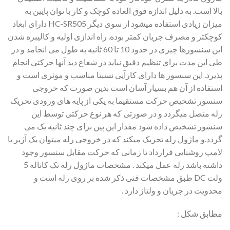
بالا است. به دلیل اندازه فوق العاده کوچک و کار با توان پایین به
میزان زیادی استفاده می­شود از سوی دیگر HC-SR505 دارای ابعاد
کوچکتر و مصرف جریان کمتر بوده. راه اندازی اولیه و کالیبره شدن
این سنسورها چیزی در حدود 10 تا 60 ثانیه به طول می انجامد و در
طی این مدت برای تنظیم دقیق نباید در شعاع دید آنها حرکتی انجام
پذیرد. این سنسور ها دارای کارآیی نسبتا مناسب و موثری است و
استفاده از آن هم بسیار آسان است بدین صورت که خروجی
سنسور تشخیص حركت مستقیما به یکی از پایه های ورودی تحریک
رله متصل می­گردد و در صورتی که هر نوع حرکتی توسط این
سنسور تشخیص داده شود مقدار این پین برای چند ثانیه یک می
گردد.و ماژول رله تحریک میکند که در خروجی رله میتوان یک آژیر یا
لامپ روشنایی قرارداد تا زمانی که حرکت مقابل سنسور وجود
داشته باشد رله عمل میکند . مشخصات ماژول رله تک کاناله 5
ولت DC طبق مشخصات فنی ذکر شده بر روی رله است و
محدویت در جریان و ولتاژ دارد .
مطابق شکل :