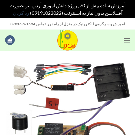
آموزش ساده بیش از 70 پروژه دانش آموزی آردویــنو بصورت
آفــلایــن بدون نیاز به ایــنترنت (09191022022)
رد کردن
Ski
آموزش و سرگرمی الکترونیک در منزل از راه دور. تماس 09036761694
t
conten