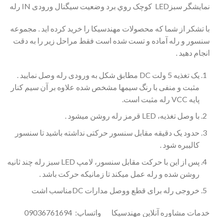
نمایشگر سبزLED کوچک روي برد وضعیت سیگنال ورودی IN رله
با تشکر از شما که محصولات مهندسیکا را خرید کرده اید . مجموعه
سنسور و رله آماده و تست شده است فقط مراحل زیر را به دقت
انجام دهید .
یک تغذیه 5 ولت DC مطابق شکل به ورودی رله وصل نمایید .
مثبت و منفی با رنگ سیمها مشخص شده علاوه بر آن سیم کنار
پایه VCC رله مثبت است.
با وصل تغذیه،­­­ LED قرمز رله روشن میشود .
حدود یک دقیقه مقابل سنسور حرکتی نداشته باشید تا سنسور
کالیبره شود .
پس از این با حرکت مقابل سنسور، لامپ LED سبز رله چند ثانیه
روشن شده و رله عمل میکند تا زمانیکه حرکت باشد .
خروجی رله برای قطع ووصل مدارات DCمناسب اشت
خدمات مشاوره آنلاین مهندسیکا واتساپ: 09036761694