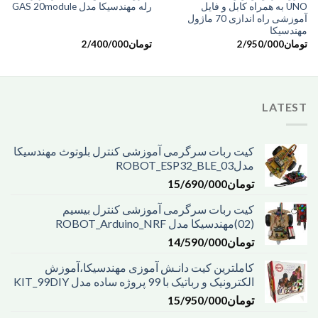
UNO به همراه کابل و فایل
رله مهندسیکا مدل GAS 20module
آموزشی راه اندازی 70 ماژول
مهندسیکا
تومان
2/950/000
تومان
2/400/000
LATEST
کیت ربات سرگرمی آموزشی کنترل بلوتوث مهندسیکا
مدل03_ROBOT_ESP32_BLE
تومان
15/690/000
کیت ربات سرگرمی آموزشی کنترل بیسیم
(02)مهندسیکا مدل ROBOT_Arduino_NRF
تومان
14/590/000
کاملترین کیت دانـش آموزی مهندسیکا،آموزش
الکترونیک و رباتیک با 99 پروژه ساده مدل KIT_99DIY
تومان
15/950/000