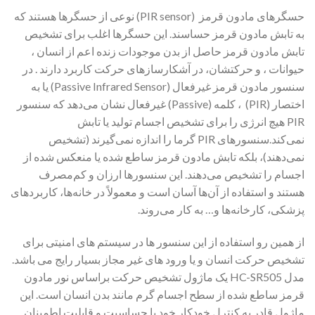
حسگرهای مادون قرمز (PIR sensor) نوعی از حسگرها هستند که
به تابش مادون قرمز حساسند. این حسگرها اغلب برای تشخیص
تابش مادون قرمز حاصل از بدن موجودات زنده اعم از انسان ،
حیوانات ، و حرکتشان، در آشکارسازهای حرکت کاربرد دارند . در
سنسور مادون قرمز غیرفعال (Passive Infrared Sensor) یا به
اختصار (PIR) ، کلمه (Passive) غیرفعال نشان می‌دهد که سنسور
PIR هیچ انرژی را برای تشخیص اجسام تولید یا تابش
نمی‌کند.سنسورهای PIR گرما را اندازه نمی‌گیرند (تشخیص
نمی‌دهند)، بلکه تابش مادون قرمز ساطع شده یا منعکس شده از
اجسام را تشخیص می‌دهند. این سنسورها ارزان و کم‌مصرف
هستند و استفاده از آن‌ها آسان است و معمولاً در خانه‌ها، کاربردهای
پزشکی، کارخانه‌ها و… به کار می‌روند.
از همین رو استفاده از این سنسور ها در سیستم های امنیتی برای
تشخیص حرکت انسان و یا ورود های غیر مجاز بسیار رایج می باشد.
مدل HC-SR505 یک ماژول تشخیص حرکت براساس نور مادون
قرمز ساطع شده از سطح اجسام گرم مانند بدن انسان است. این
ماژول قادر به کنترل خودکار خود با حساسیت و قابلیت اطمینان