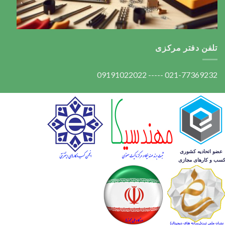
تلفن دفتر مرکزی
021-77369232 ----- 09191022022