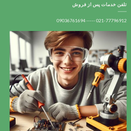
تلفن خدمات پس از فروش
021-77796912 ----- 09036761694