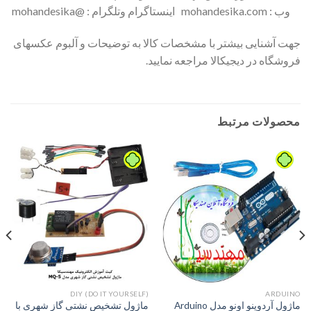
وب : mohandesika.com اینستاگرام وتلگرام : @mohandesika
جهت آشنایی بیشتر با مشخصات کالا به توضیحات و آلبوم عکسهای
فروشگاه در دیجیکالا مراجعه نمایید.
محصولات مرتبط
DIY (DO IT YOURSELF)
َARDUINO
ماژول آردوینو اونو مدل Arduino
ماژول تشخیص نشتی گاز شهری با