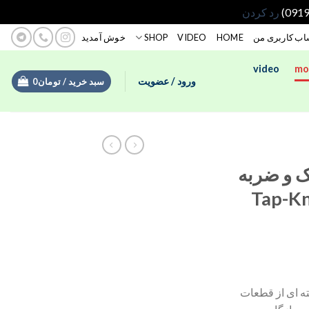
رد کردن
ب کاربری من
HOME
VIDEO
SHOP
خوش آمدید
video
mo
ورود / عضویت
سبد خرید /
تومان
0
 و ضربه
مدل Tap-Knock
ته ای از قطعات