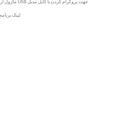
جهت پروگرام کردن با کابل تبدبل USB ماژول آردوینو را به کامپیوتر متصل نمایید .
لینک برنامه اول 