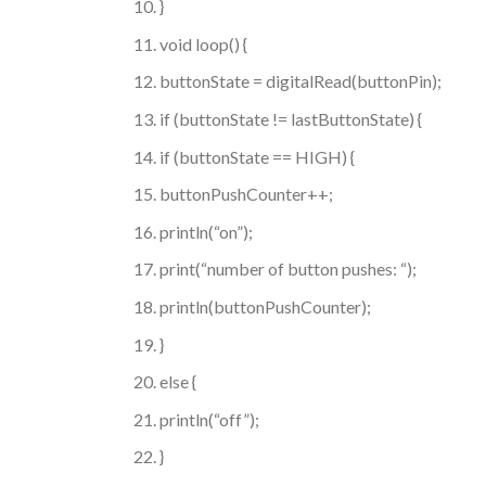
}
void loop() {
buttonState = digitalRead(buttonPin);
if (buttonState != lastButtonState) {
if (buttonState == HIGH) {
buttonPushCounter++;
println(“on”);
print(“number of button pushes: “);
println(buttonPushCounter);
}
else {
println(“off”);
}