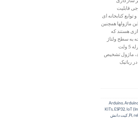
بر سازگاری
ی قابلیت
توابع کتابخانه ای
ن ماژولها همچنین
ازی هستند که
جه به سطح ولتاژ
ماژول میتوان به راحتی با ماژول رله 5 ولت
د، ماژول تشخیص
ر رباتیک
,
Arduin
KITs
,
ESP32
,
IoT (In
re
,
Pi
,
کیت دانش