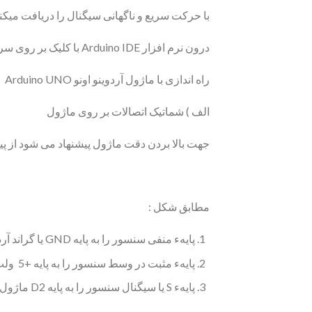
با حرکت سریع و ناگهانی سیگنال را دریافت میکنید
درون نرم افزار Arduino IDE با کلیک بر روی سریال مانیتور ( Tools -> Serial Monitor ) میتوانید تغییرات مقادیر خوانده شده را ببینید.
راه اندازی با ماژول آردوینو اونو Arduino UNO
الف ) شماتیک اتصالات بر روی ماژول
جهت بالا بردن دقت ماژول پیشنهاد می شود از پین های interrupt میکرو کنترلر خود اس
مطابق شکل :
پایهء منفی سنسور را به پایه GND یا گراند آردوینو وصل نمایید.
پایهء مثبت در وسط سنسور را به پایه +5 ولت ماژول آردوینو وصل نمایید.
پایهء S یا سیگنال سنسور را به پایه D2 ماژول آردوینو وصل نمایید.