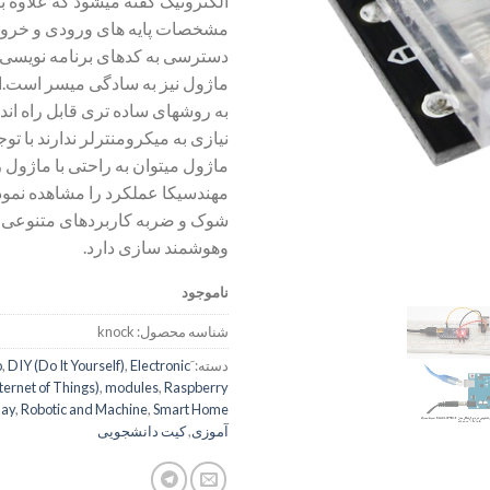
الکترونیک گفته میشود که علاوه 
مشخصات پایه های ورودی و خروج
دسترسی به کدهای برنامه نویسی و 
ماژول نیز به سادگی میسر است.ای
به روشهای ساده تری قابل راه اند
نیازی به میکرومنترلر ندارند با تو
مهندسیکا عملکرد را مشاهده نمو
شوک و ضربه کاربردهای متنوعی د
وهوشمند سازی دارد.
ناموجود
شناسه محصول:
knock
دسته:
Electronic
,
DIY (Do It Yourself)
,
o
ternet of Things)
,
modules
,
Raspberry
lay
,
Robotic and Machine
,
Smart Home
آموزی
,
کیت دانشجویی