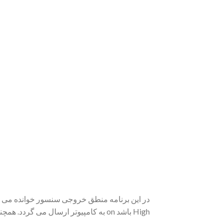
High باشد on به کامپیوتر ارسال می گردد. همچنین تعداد دفعاتی که منطق High شده است شمرده شده و به کامپیوتر ارسال می گردد.