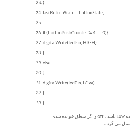
}
lastButtonState = buttonState;
if (buttonPushCounter % 4 == 0) {
digitalWrite(ledPin, HIGH);
}
else
{
digitalWrite(ledPin, LOW);
}
}
در این برنامه منطق خروجی سنسور خوانده می شود و در صورت تغییر منطق وارد حلقه if می شود. اگر منطق خوانده شده Low باشد ، off و اگر منطق خوانده شده