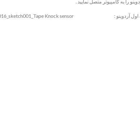
آردوینو : KY031 016_sketch001_Tape Knock sensor