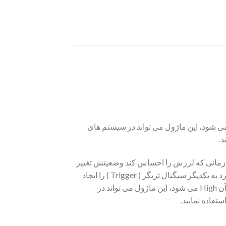
ماژول یک سنسور حساس به شوک یا لرزش است که وقتی شوک یا لرزشی را دریافت می کند پین سیگنال آن High می شود، این ماژول می تواند در سیستم های
د.
زمانی که لرزش را احساس کند وضعیتش تغییر
می کند. درون سنسور فنر و توپ های فلزی وجود دارد که در حالت عادی از یکدیگر جدا هستند و به محض لرزش ، با برخورد به یکدیگر سیگنال تریگر ( Trigger ) را ایجاد
می کنند . این ماژول یک سنسور حساس به شوک یا لرزش است که وقتی شوک یا لرزشی را دریافت می کند پین سیگنال آن High می شود، این ماژول می تواند در
ستفاده نمایید.