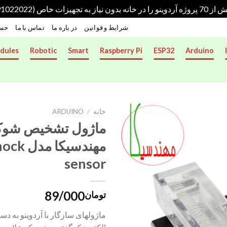
هیزات خاص (09191022022)
شرایط و قوانین
در باره ما
تماس با ما
حسا
dules
Robotic
Smart
Raspberry Pi
ESP32
Arduino
خانه
/
ARDUINO
ماژول تشخیص شوک
مهندسیکا 
sensor
89/000
تومان
ماژولهای سازگار با آردوینو به دس