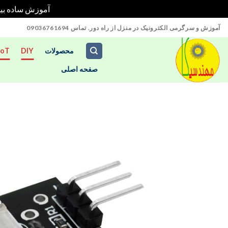
آموزش ساده بیش از 70 پروژه آردوینو را در خانه بدون نیاز به تج
Ski
آموزش و سرگرمی الکترونیک در منزل از راه دور. تماس 09036761694
t
conten
محصولات
DIY
IoT
صفحه اصلی