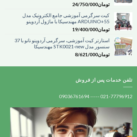
تومان
24/750/000
کیت سرگرمی آموزشی جامع الکترونیک مدل
ARDUINO+55 مهندسیکا با ماژول آردوینو
تومان
19/400/000
استارتر کیت آموزشی، سرگرمی آردوینو نانو با 37
سنسور مدل STK0021-new مهندسیکا
تومان
8/621/000
تلفن خدمات پس از فروش
021-77796912 ----- 09036761694