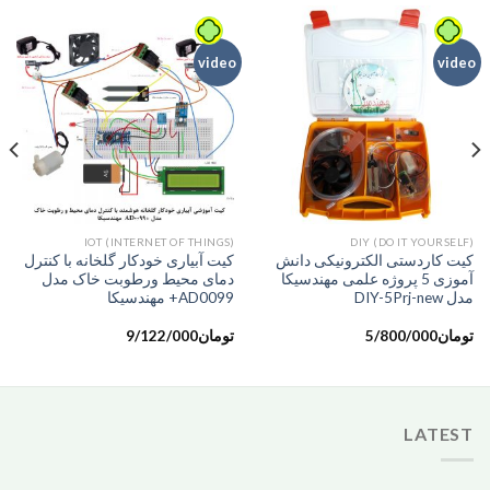
video
video
IOT (INTERNET OF THINGS)
DIY (DO IT YOURSELF)
کیت کاردستی الکترونیکی دانش
کیت آبیاری خودکار گلخانه با کنترل
آموزی 5 پروژه علمی مهندسیکا
دمای محیط ورطوبت خاک مدل
مدل DIY-5Prj-new
AD0099+ مهندسیکا
تومان
5/800/000
تومان
9/122/000
LATEST