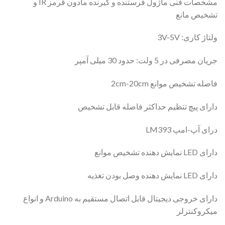
مشخصات فنی ماژول فرستنده و گیرنده مادون قرمز IR و
تشخیص مانع
ولتاژ کاری: 3V-5V
جریان مصرفی در 5 ولت: حدود 30 میلی آمپر
فاصله تشخیص موانع 2cm-20cm
دارای پیچ تتظیم حداکثر فاصله قابل تشخیص
درای آپ-امپ LM393
دارای LED نمایش دهنده تشخیص موانع
دارای LED نمایش دهنده وصل بودن تغذیه
دارای خروجی دیجیتال قابل اتصال مستقیم به Arduino و انواع
میکروکنترلر