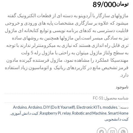
89/000
تومان
ماژولهای سازگار با آردوینو به دسته ای از قطعات الکترونیک گفته
میشود که علاوه بر سازگاری مشخصات پایه های ورودی و خروجی
قابلیت دسترسی به کدهای برنامه نویسی و توابع کتابخانه ای ماژول
نیز به سادگی میسر است.این ماژولها همچنین به روشهای ساده
تری قابل راه اندازی هستند که نیازی به میکرومنترلر ندارند با توجه
به سطح ولتاژ ماژول میتوان به راحتی با ماژول رله 5 ولت
مهندسیکا عملکرد را مشاهده نمود، ماژول فرستنده گیرنده مادون
قرمز تشخیص مانع در کاربردهای رباتیک و اتوماسیون زیاد استفاده
دارد.
ناموجود
شناسه محصول:
FC-51
دسته:
,
modules
,
Electronic KITs
,
DIY (Do It Yourself)
,
Arduino
,
Smart Home
,
Robotic and Machine
,
relay
,
Raspberry Pi
,
کیت دانش آموزی
,
کیت دانشجویی