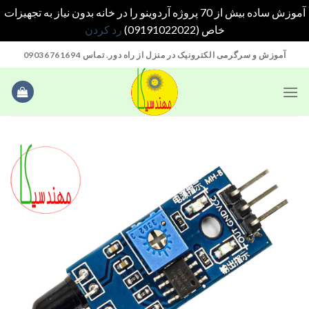
آموزش ساده بیش از 70 پروژه آردوینو را در خانه بدون نیاز به تجهیزات
خاص (09191022022)
رد کردن
Ski
آموزش و سرگرمی الکترونیک در منزل از راه دور. تماس 09036761694
t
conten