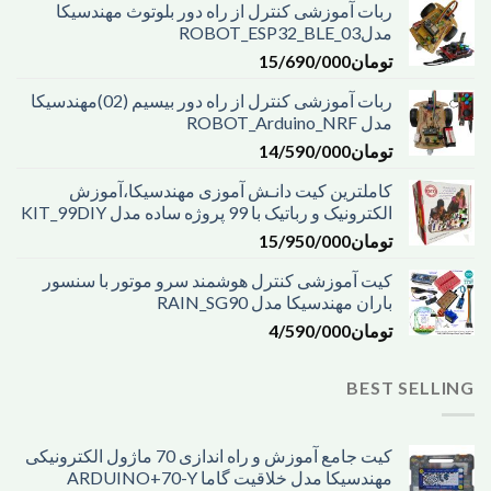
ربات آموزشی کنترل از راه دور بلوتوث مهندسیکا
مدل03_ROBOT_ESP32_BLE
تومان
15/690/000
ربات آموزشی کنترل از راه دور بیسیم (02)مهندسیکا
مدل ROBOT_Arduino_NRF
تومان
14/590/000
کاملترین کیت دانـش آموزی مهندسیکا،آموزش
الکترونیک و رباتیک با 99 پروژه ساده مدل KIT_99DIY
تومان
15/950/000
کیت آموزشی کنترل هوشمند سرو موتور با سنسور
باران مهندسیکا مدل RAIN_SG90
تومان
4/590/000
BEST SELLING
کیت جامع آموزش و راه اندازی 70 ماژول الکترونیکی
مهندسیکا مدل خلاقیت گاما ARDUINO+70-Y