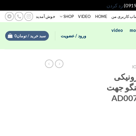
رد کردن
ب کاربری من
HOME
VIDEO
SHOP
خوش آمدید
video
mo
ورود / عضویت
سبد خرید /
تومان
0
I
ونیکی
نگو جهت
لها مدل AD00777