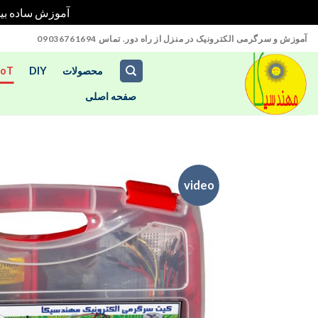
آموزش ساده بیش از 70 پروژه آردوینو را در خانه بدون نیاز به تج
Ski
آموزش و سرگرمی الکترونیک در منزل از راه دور. تماس 09036761694
t
conten
محصولات
DIY
IoT
صفحه اصلی
video