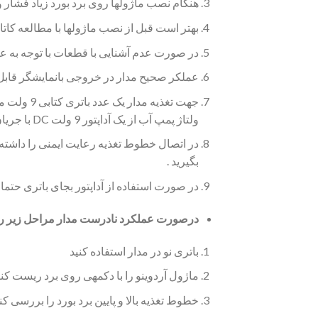
هنگام نصب ماژولها روی برد بورد زیاد فشار 
بهتر است قبل از نصب ماژولها با مطالعه کاتا
در صورت عدم آشنایی با قطعات با توجه به عک
عملکر صحیح مدار در خروجی بانمایشگر قا
جهت تغذیه
ولتاژ پمپ آب از یک آداپتور 9 ولت DC با جریان یک آمپر نیز استفاده نمایید .
در اتصال خطوط تغذیه رعایت ایمنی را داشته با
بگیرید .
در صورت استفاده از آداپتور بجای باتری حتما از آدابتورهای DC استاندارد و مح
درصورت عملکرد نادرست مدار مراحل زیر را ا
باتری نو در مدار استفاده کنید
ماژول آردوینو را با دکمه­ی روی برد ریست کنی
خطوط تغذیه بالا و پایین برد بورد را بررسی