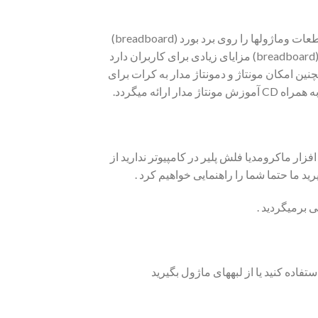
توجه داشته باشید در این بسته قطعات بصورت مجزا ارائه میشود و خریدار میتواند با استفاده از CD آموزشی ارائه شده قطعات وماژولها را روی برد بورد (breadboard)
مونتاژ نماید لذا ارائه تصویر وعکس کیت مونتاژ شده در فروشگاه جهت راهنمایی خریداران است .مونتاژ برروی برد بورد (breadboard) مزایای زیادی برای کاربران دارد
نین امکان مونتاژ و دمونتاژ مدار به کرات برای
ئه میگردد.
تی انجام دهید در شاخه CD درایو فایل setup.exe اجرا نمایید اگر نرم افزار ماکرومدیا فلش پلیر در کامپیوتر ندارید از
ده کنید یا از لبه­های ماژول بگیرید