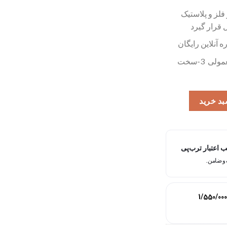
فلز و پلاستیک
قرار گیرد
آنلاین رایگان
درجه کاربری :2 (1-ساده 2-معمولی 3-سخت
هت آبیاری گلها مدل AD00777 مهندسیکا عدد
بد خرید
اعتبار ترب‌پی
1/550/000