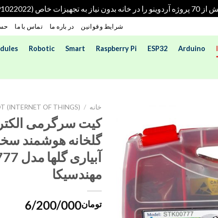
هیزات خاص (09191022022)
شرایط و قوانین
در باره ما
تماس با ما
حسا
dules
Robotic
Smart
Raspberry Pi
ESP32
Arduino
خانه
/
OT (INTERNET OF THINGS)
کیت سرگرمی الکتر
گلخانه هوشمند سخ
آبیاری گ
مهندسیکا
6/200/000
تومان