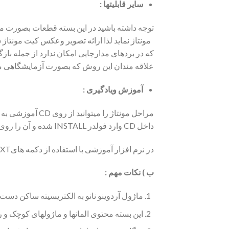
سایر قابلیتها :
که در بردهای مدارچاپی امکان ندارد از جمله بازگ
علاقه مندان این روش که بصورت آزمایشگاهی مدارات مونتاژ م
آموزش ویادگیری :
داخل CD وارد فولدر INSTALL شده و آن را روی کامپیوترتان نصب نمایید. چنانچه هر مشکلی داشتید با ایمیل ما تماس بگیرید ما حتما شما را راهنمایی خواهیم کرد .
در نرم افزار آموزشی با استفاده از دکمه هایNEXT وBACK به اسلاید بعدی و قبلی بروید و با دکمه MAIN به صفحه اصلی برمیگردید .
ب ) نکات مهم
:
ماژول آردوینو نانو به الکتریسیته ساکن دست 
این بسته محتوی المانها و ماژولهای کوچک و ر