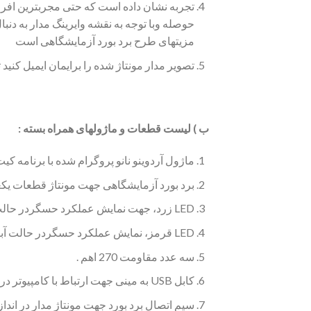
تجربه نشان داده است که حتی مجربترین افراد هم
حوصله وبا توجه به نقشه وایرینگ مدار به دنب
مزیتهای طرح برد بورد آزمایشگاهی است
تصویر مدار مونتاژ شده را برایمان ایمیل کنید ت
ب ) لیست قطعات و ماژولهای همراه بسته :
ماژول آردوینو نانو پروگرام شده با برنامه کیت گلخانه ه
برد بورد آزمایشگاهی جهت مونتاژ قطعات یکع
LED زرد، جهت نمایش عملکرد حسگردر حالت آبیاری کافی است یکعدد
LED قرمز، نمایش عملکرد حسگردر حالت آبیاری لازم است یکعدد
سه عدد مقاومت 270 اهم .
کابل USB به مینی جهت ارتباط با کامپیوتر در صورت نیاز به برنامه ریزی و پروگرام کردن مجدد یکعدد
سیم اتصال برد بورد جهت مونتاژ مدار در اندا