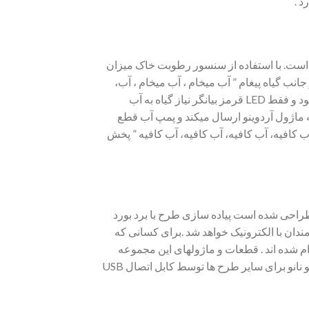
د .
 شده است. با استفاده از سنسور رطوبت خاک میزان
LE قرمز روشن شده و همچنین دستگاه از جانب گیاه پیغام ” آب میخام ، آب میخام ، آب،
آب، میخام ، ” را تکرار میکند البته با یک کلید S1 میتوان صدا را در صورت نیاز قطع نمود تا در مصرف باتری صرفه جویی شود و فقط LED قرمز بیانگر نیاز گیاه به آب
ه ماژول آردوینو ارسال میکند و پمپ آب قطع
” آب کافیه، آب کافیه، آب کافیه، آب کافیه ” پخش
راحی شده است پیاده سازی طرح با برد بورد
 مندان با الکترونیک خواهد شد .برای کسانی که
گرام شده اند . قطعات و ماژولهای این مجموعه
جهت استفاده در سایر مدارات نیز کاربرد دارد و در صورت آشنایی با نرم افزار آردوینو امکان پروگرام کردن ماژول آردوینو نانو برای سایر طرح ها توسط کابل اتصال USB