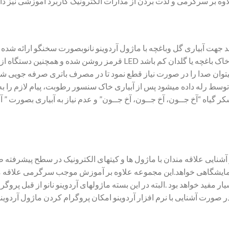
اوه بر سرگرمی و لذت بردن از مدارات الکترونیک کاربرد آموزشی نیز دار
نه هوشمند جهت آبیاری گل وباغچه با ماژول آردوینو نانوبصورت سخنگو ارائه
رطوبت خاک اندازه­گیری میشود . وقتی رطوبت خاک باغچه یا گلدان کم باشد D
ب توسط رله داده میشود پس از آبیاری خاک سنسور رطوبت، پیام لازم را ب
م تشکر گیاه “آخ جــون، آخ جــون، آخ جــون” و عدم نیاز به آبیاری بصورت 
ایی علاقه مندان با ماژول ها و کیتهای الکترونیک در سطح پیشرفته ط
یک مدار آزمایشگاهی خواهد.این مجموعه علاوه بر آموزش موجب سرگرمی علاقه
یار مفید خواهد بود .البته در این بسته ماژولهای آردوینو نانو از قبل پرو