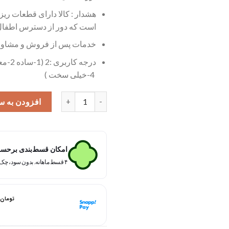
هشدار : کالا دارای قطعات ریز 
است که دور از دسترس اطفال 
خدمات پس از فروش و مشاوره 
4-خیلی سخت )
کیت سرگرمی الکترونیکی گلخانه هوشمند سخنگو ج
افزودن به س
امکان قسط‌بندی برحسب 
۴ قسط ماهانه. بدون سود، چک و ضامن.
هر قسط با اسنپ‌پی:
تومان
۴ قسط ماهانه. بدون سود، چک و ضامن.