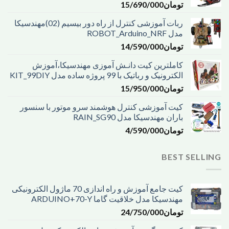
تومان
15/690/000
ربات آموزشی کنترل از راه دور بیسیم (02)مهندسیکا
مدل ROBOT_Arduino_NRF
تومان
14/590/000
کاملترین کیت دانـش آموزی مهندسیکا،آموزش
الکترونیک و رباتیک با 99 پروژه ساده مدل KIT_99DIY
تومان
15/950/000
کیت آموزشی کنترل هوشمند سرو موتور با سنسور
باران مهندسیکا مدل RAIN_SG90
تومان
4/590/000
BEST SELLING
کیت جامع آموزش و راه اندازی 70 ماژول الکترونیکی
مهندسیکا مدل خلاقیت گاما ARDUINO+70-Y
تومان
24/750/000